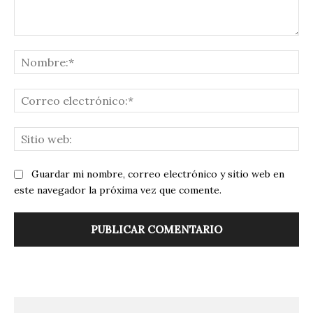
Comentario:
No
Co
ele
Sit
we
Guardar mi nombre, correo electrónico y sitio web en
este navegador la próxima vez que comente.