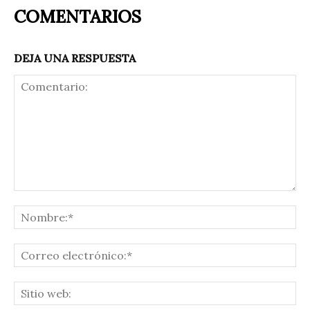
COMENTARIOS
DEJA UNA RESPUESTA
Comentario:
No
Co
ele
Sit
we