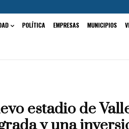
DAD
POLÍTICA
EMPRESAS
MUNICIPIOS
V
uevo estadio de Vall
grada y una invers