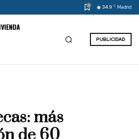
0
C
34.9
Madrid
IVIENDA
PUBLICIDAD
ecas: más
ión de 60