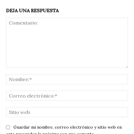
DEJA UNA RESPUESTA
Comentario:
No
Co
ele
Sit
we
Guardar mi nombre, correo electrónico y sitio web en
este navegador la próxima vez que comente.