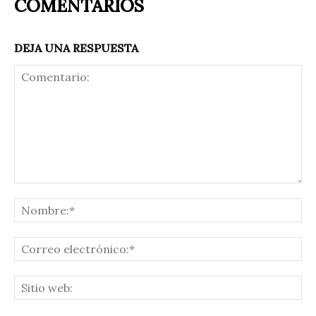
COMENTARIOS
DEJA UNA RESPUESTA
Comentario:
No
Co
ele
Sit
we