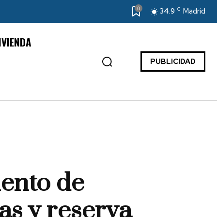
0
C
34.9
Madrid
IVIENDA
PUBLICIDAD
iento de
as y reserva