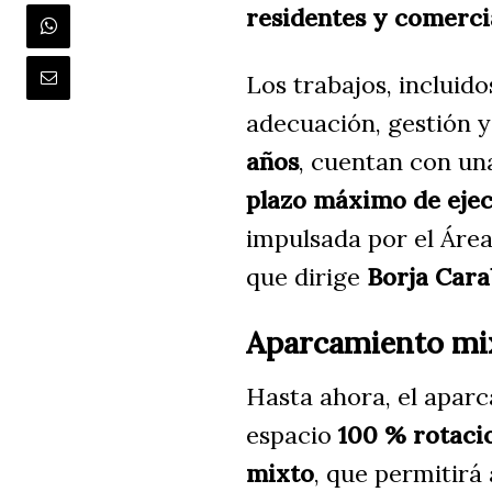
residentes y comerci
Los trabajos, incluid
adecuación, gestión 
años
, cuentan con u
plazo máximo de ejec
impulsada por el Áre
que dirige
Borja Car
Aparcamiento mix
Hasta ahora, el apar
espacio
100 % rotaci
mixto
, que permitirá