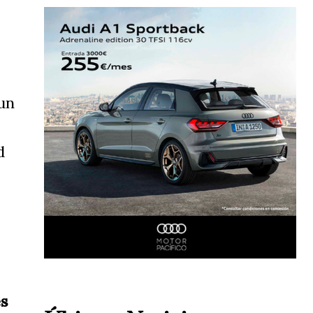
un
d
s