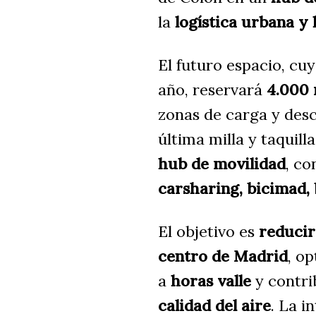
la
logística urbana y 
El futuro espacio, cuy
año, reservará
4.000 
zonas de carga y des
última milla y taquill
hub de movilidad
, c
carsharing, bicimad, 
El objetivo es
reducir
centro de Madrid
, op
a
horas valle
y contri
calidad del aire
. La i