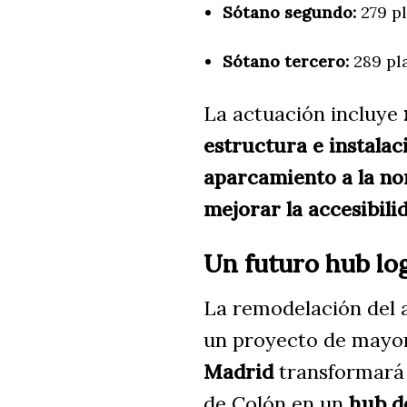
Sótano segundo:
279 pl
Sótano tercero:
289 pla
La actuación incluye
estructura e instalac
aparcamiento a la no
mejorar la accesibili
Un futuro hub log
La remodelación del 
un proyecto de mayor
Madrid
transformará 
de Colón en un
hub d